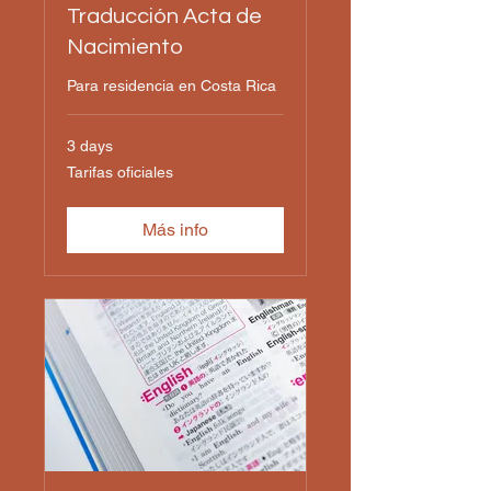
Traducción Acta de
Nacimiento
Para residencia en Costa Rica
3 days
Tarifas
Tarifas oficiales
oficiales
Más info