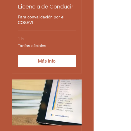
Licencia de Conducir
Para convalidación por el
COSEVI
1 h
Tarifas
Tarifas oficiales
oficiales
Más info