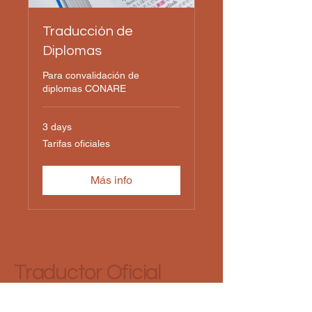
Traducción de
Diplomas
Para convalidación de
diplomas CONARE
3 days
Tarifas
Tarifas oficiales
oficiales
Más info
Traductor Oficial
Francés Español