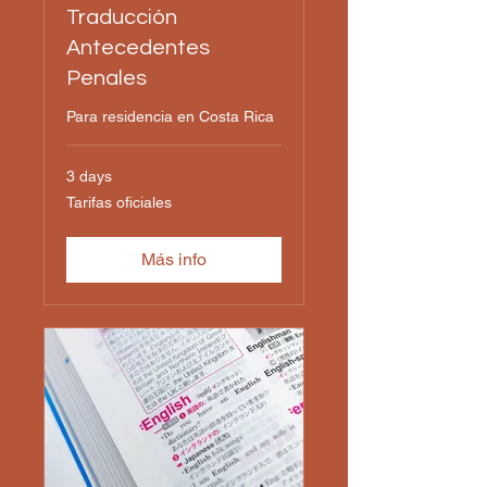
Traducción
Antecedentes
Penales
Para residencia en Costa Rica
3 days
Tarifas
Tarifas oficiales
oficiales
Más info